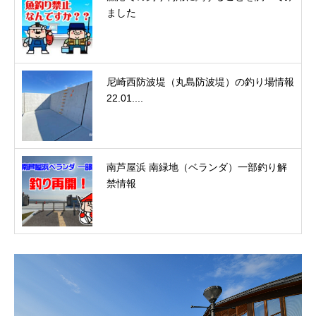
ました
尼崎西防波堤（丸島防波堤）の釣り場情報
22.01....
南芦屋浜 南緑地（ベランダ）一部釣り解
禁情報