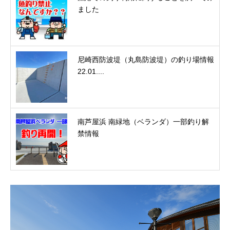
ました
尼崎西防波堤（丸島防波堤）の釣り場情報
22.01....
南芦屋浜 南緑地（ベランダ）一部釣り解
禁情報