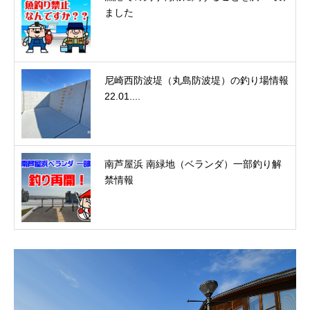
ました
尼崎西防波堤（丸島防波堤）の釣り場情報
22.01....
南芦屋浜 南緑地（ベランダ）一部釣り解
禁情報