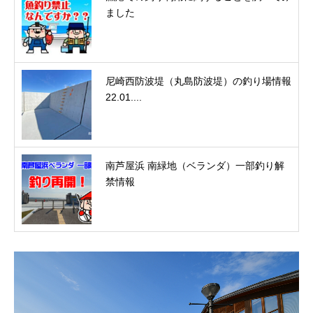
ました
尼崎西防波堤（丸島防波堤）の釣り場情報
22.01....
南芦屋浜 南緑地（ベランダ）一部釣り解
禁情報