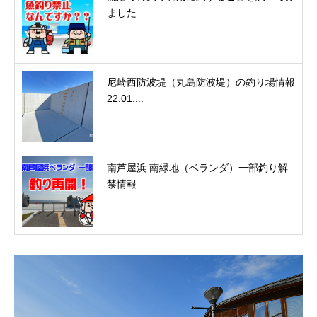
ました
尼崎西防波堤（丸島防波堤）の釣り場情報
22.01....
南芦屋浜 南緑地（ベランダ）一部釣り解
禁情報