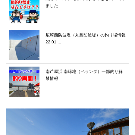
ました
尼崎西防波堤（丸島防波堤）の釣り場情報
22.01....
南芦屋浜 南緑地（ベランダ）一部釣り解
禁情報