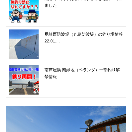
ました
尼崎西防波堤（丸島防波堤）の釣り場情報
22.01....
南芦屋浜 南緑地（ベランダ）一部釣り解
禁情報