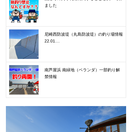
ました
尼崎西防波堤（丸島防波堤）の釣り場情報
22.01....
南芦屋浜 南緑地（ベランダ）一部釣り解
禁情報