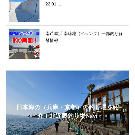
22.01....
南芦屋浜 南緑地（ベランダ）一部釣り解
禁情報
日本海の（兵庫・京都）の釣り場を紹
介！北近畿釣り場Navi