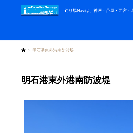
釣り場Naviは、神戸・芦屋・西宮
明石港東外港南防波堤
明石港東外港南防波堤