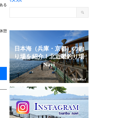
ある
休憩
日本海（兵庫・京都）の釣
り場を紹介！北近畿釣り場
Navi