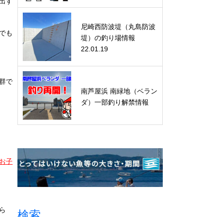
出す
尼崎西防波堤（丸島防波
でも
堤）の釣り場情報
22.01.19
群で
南芦屋浜 南緑地（ベラン
ダ）一部釣り解禁情報
お子
ら
検索