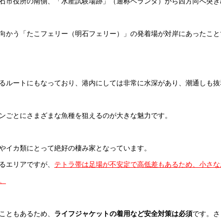
石市役所の南側、「水産試験場跡」（通称ベランダ）から西方向へ突き
向かう「たこフェリー（明石フェリー）」の発着場が対岸にあったこと
るルートにもなっており、港内にしては非常に水深があり、潮通しも抜
ンごとにさまざまな魚種を狙えるのが大きな魅力です。
やイカ類にとって絶好の棲み家となっています。
るエリアですが、
テトラ帯は足場が不安定で高低差もあるため、小さな
。
こともあるため、
ライフジャケットの着用など安全対策は必須
です。さ