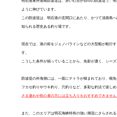
明石港東外港南防波堤は、赤い灯台が目印の防波堤で、明
ように伸びています。
この防波堤は、明石港の玄関口にあたり、かつて淡路島へ
知られる歴史ある釣り場です。
現在では、港の前をジェノバラインなどの大型船が航行す
す。
こうした条件が揃っていることから、魚影が濃く、シーズ
防波堤の外海側には、一面にテトラが積まれており、根魚
フカセ釣りやウキ釣り、穴釣りなど、多彩な釣法で楽しめ
さま連れや初心者の方には立ち入りをおすすめできません
また、このエリアは明石海峡特有の強い潮流にさらされる