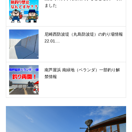
ました
尼崎西防波堤（丸島防波堤）の釣り場情報
22.01....
南芦屋浜 南緑地（ベランダ）一部釣り解
禁情報