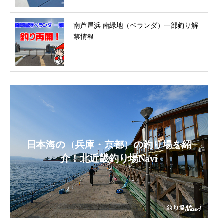
南芦屋浜 南緑地（ベランダ）一部釣り解
禁情報
日本海の（兵庫・京都）の釣り場を紹
介！北近畿釣り場Navi