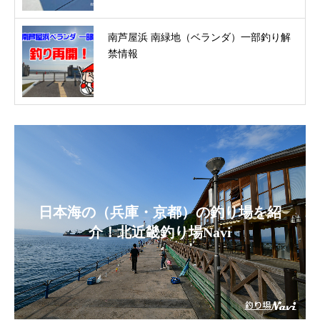
南芦屋浜 南緑地（ベランダ）一部釣り解
禁情報
日本海の（兵庫・京都）の釣り場を紹
介！北近畿釣り場Navi