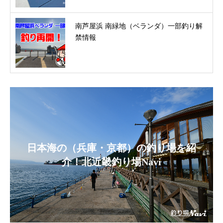
南芦屋浜 南緑地（ベランダ）一部釣り解
禁情報
日本海の（兵庫・京都）の釣り場を紹
介！北近畿釣り場Navi