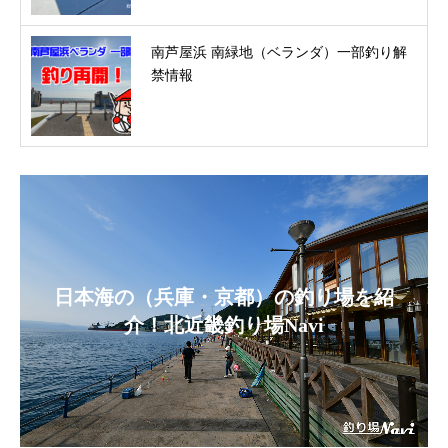
南芦屋浜 南緑地（ベランダ）一部釣り解
禁情報
日本海の（兵庫・京都）の釣り場を紹
介！北近畿釣り場Navi