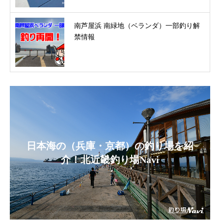
南芦屋浜 南緑地（ベランダ）一部釣り解
禁情報
日本海の（兵庫・京都）の釣り場を紹
介！北近畿釣り場Navi