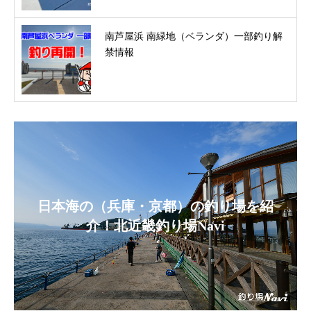
南芦屋浜 南緑地（ベランダ）一部釣り解
禁情報
日本海の（兵庫・京都）の釣り場を紹
介！北近畿釣り場Navi