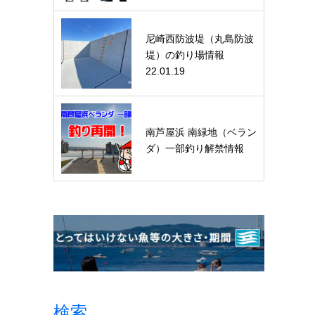
尼崎西防波堤（丸島防波
堤）の釣り場情報
22.01.19
南芦屋浜 南緑地（ベラン
ダ）一部釣り解禁情報
検索