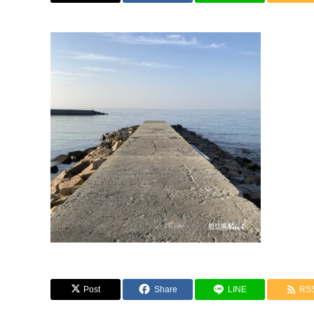
Post
Share
LINE
RS