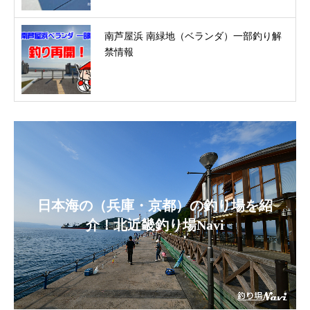
南芦屋浜 南緑地（ベランダ）一部釣り解
禁情報
日本海の（兵庫・京都）の釣り場を紹
介！北近畿釣り場Navi