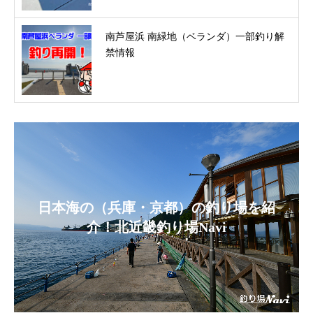
南芦屋浜 南緑地（ベランダ）一部釣り解
禁情報
日本海の（兵庫・京都）の釣り場を紹
介！北近畿釣り場Navi