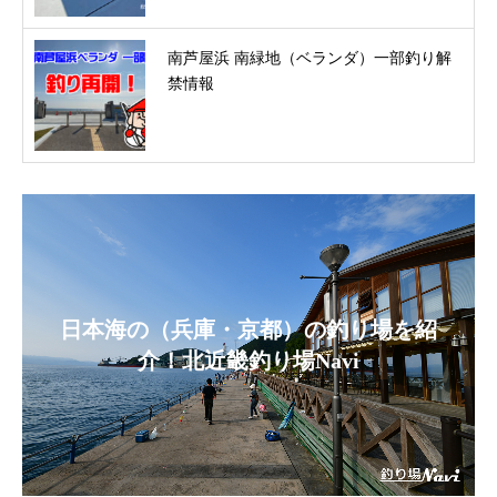
南芦屋浜 南緑地（ベランダ）一部釣り解
禁情報
日本海の（兵庫・京都）の釣り場を紹
介！北近畿釣り場Navi