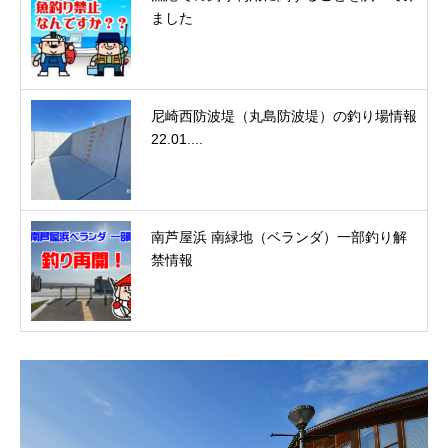
ました
尼崎西防波堤（丸島防波堤）の釣り場情報
22.01....
南芦屋浜 南緑地（ベランダ）一部釣り解
禁情報