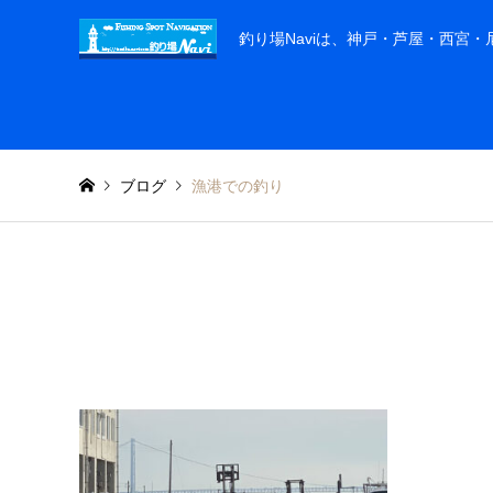
釣り場Naviは、神戸・芦屋・西宮
ブログ
漁港での釣り