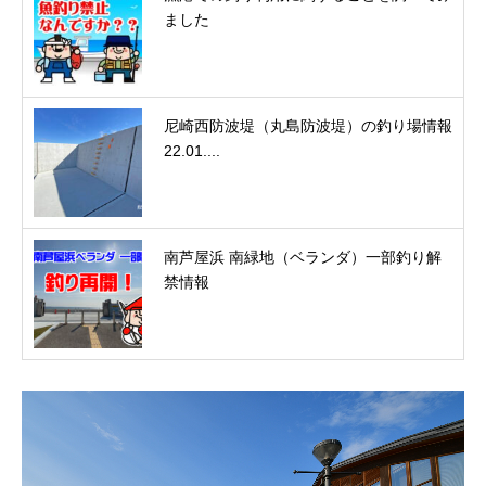
ました
尼崎西防波堤（丸島防波堤）の釣り場情報
22.01....
南芦屋浜 南緑地（ベランダ）一部釣り解
禁情報