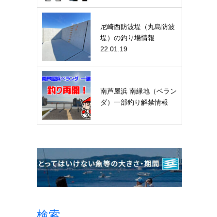
尼崎西防波堤（丸島防波
堤）の釣り場情報
22.01.19
南芦屋浜 南緑地（ベラン
ダ）一部釣り解禁情報
検索