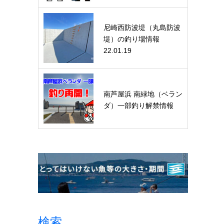
尼崎西防波堤（丸島防波
堤）の釣り場情報
22.01.19
南芦屋浜 南緑地（ベラン
ダ）一部釣り解禁情報
検索