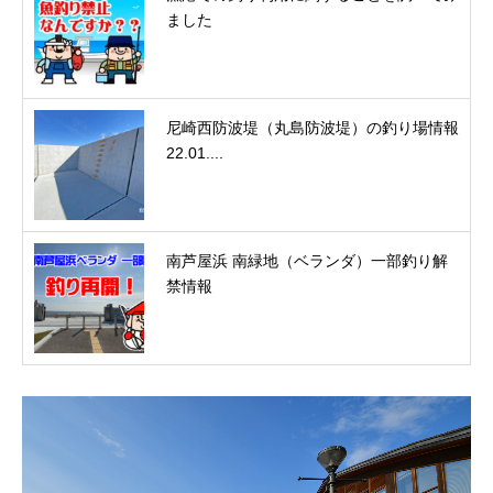
ました
尼崎西防波堤（丸島防波堤）の釣り場情報
22.01....
南芦屋浜 南緑地（ベランダ）一部釣り解
禁情報