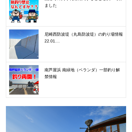
ました
尼崎西防波堤（丸島防波堤）の釣り場情報
22.01....
南芦屋浜 南緑地（ベランダ）一部釣り解
禁情報