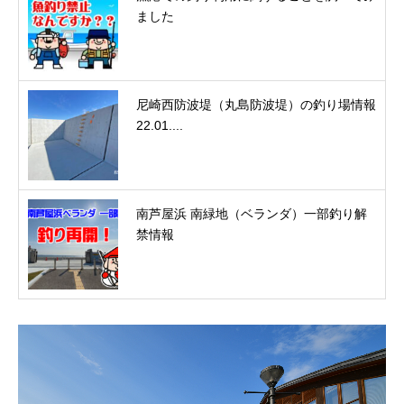
ました
尼崎西防波堤（丸島防波堤）の釣り場情報
22.01....
南芦屋浜 南緑地（ベランダ）一部釣り解
禁情報