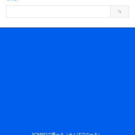
SOMPOで乗ーる（そんぽでのーる）