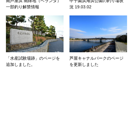
南芦屋浜 南緑地（ベランダ）
甲子園浜海浜公園の釣り場状
一部釣り解禁情報
況 19.03.02
「水産試験場跡」のページを
芦屋キャナルパークのページ
追加しました。
を更新しました