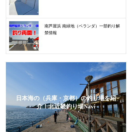
南芦屋浜 南緑地（ベランダ）一部釣り解
禁情報
日本海の（兵庫・京都）の釣り場を紹
介！北近畿釣り場Navi