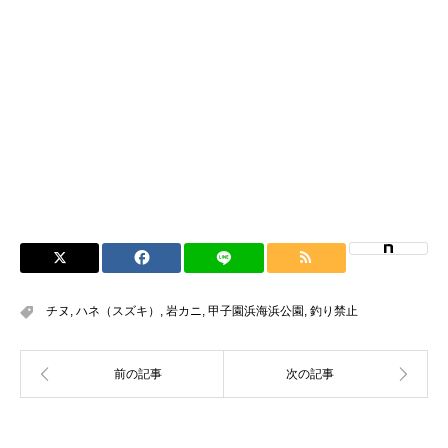
チヌ
,
ハネ（スズキ）
,
岩カニ
,
甲子園浜海浜公園
,
釣り禁止